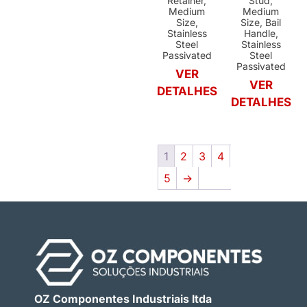
Retainer,
Stud,
Medium
Medium
Size,
Size, Bail
Stainless
Handle,
Steel
Stainless
Passivated
Steel
Passivated
VER
VER
DETALHES
DETALHES
1
2
3
4
5
→
OZ Componentes Industriais ltda