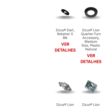
Dzus® Dart,
Dzus® Lion
Retainer 0
Quarter-Turn
Blk
Accessory,
Medium
VER
Size, Plastic
Natural
DETALHES
VER
DETALHES
Dzus® Lion
Dzus® Lion