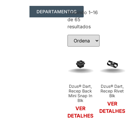
DEPARTAMENTOS
Exibindo 1–16
de 65
AUTOMAÇÃO INDUSTRIAL
RESUMO DOS PRODUTOS
resultados
Dzus® Dart,
Dzus® Dart,
Recep Back
Recep Rivet
Mini Snap In
Blk
Blk
VER
VER
DETALHES
DETALHES