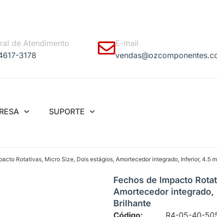
ral de Atendimento
E-mail
 4617-3178
vendas@ozcomponentes.c
RESA
SUPORTE
acto Rotativas, Micro Size, Dois estágios, Amortecedor integrado, Inferior, 4.5 
Fechos de Impacto Rotati
Amortecedor integrado, 
Brilhante
Código:
R4-05-40-50