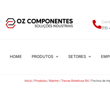
Cent
(11)
HOME
PRODUTOS
SETORES
EMP
Início
/
Produtos
/
Marine
/
Travas Rotativas R4
/ Fechos de Imp