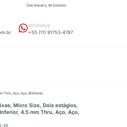
One Industry, All Solution.
WhatsApp
om.br
+55 (11) 91753-4787
mm Thru, Aço, Aço, Brilhante
vas, Micro Size, Dois estágios,
Inferior, 4.5 mm Thru, Aço, Aço,
5-10