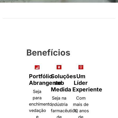
Benefícios
Portfólio
Soluções
Um
Abrangente
sob
Líder
Medida
Experiente
Seja
para
Seja na
Com
enchimento,
indústria
mais de
vedação
farmacêutica,
70 anos
e
de
de