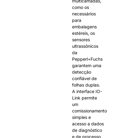
multicamadas,
como os
necessários
para
embalagens
estéreis, os
sensores
ultrassônicos
da
Pepperl+Fuchs
garantem uma
detecção
confiável de
folhas duplas.
A interface IO-
Link permite
um
comissionamento
simples e
acesso a dados
de diagnóstico
e de processo,