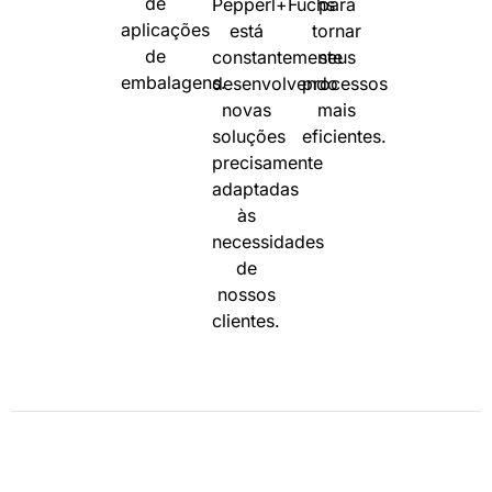
de
Pepperl+Fuchs
para
aplicações
está
tornar
de
constantemente
seus
embalagens.
desenvolvendo
processos
novas
mais
soluções
eficientes.
precisamente
adaptadas
às
necessidades
de
nossos
clientes.