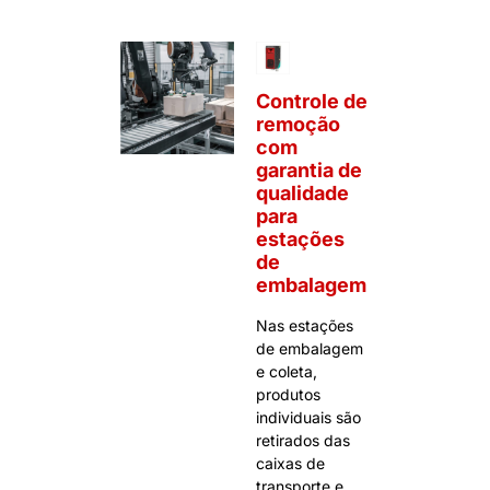
Controle de
remoção
com
garantia de
qualidade
para
estações
de
embalagem
Nas estações
de embalagem
e coleta,
produtos
individuais são
retirados das
caixas de
transporte e