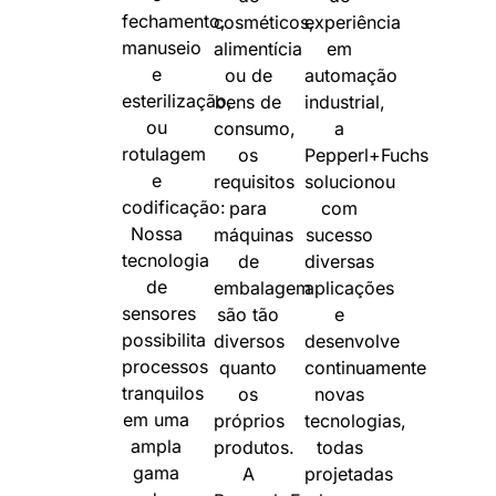
fechamento,
cosméticos,
experiência
manuseio
alimentícia
em
e
ou de
automação
esterilização,
bens de
industrial,
ou
consumo,
a
rotulagem
os
Pepperl+Fuchs
e
requisitos
solucionou
codificação:
para
com
Nossa
máquinas
sucesso
tecnologia
de
diversas
de
embalagem
aplicações
sensores
são tão
e
possibilita
diversos
desenvolve
processos
quanto
continuamente
tranquilos
os
novas
em uma
próprios
tecnologias,
ampla
produtos.
todas
gama
A
projetadas