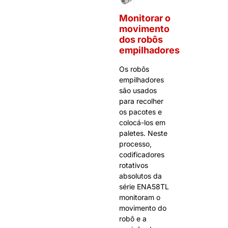
Monitorar o
movimento
dos robôs
empilhadores
Os robôs
empilhadores
são usados
para recolher
os pacotes e
colocá-los em
paletes. Neste
processo,
codificadores
rotativos
absolutos da
série ENA58TL
monitoram o
movimento do
robô e a