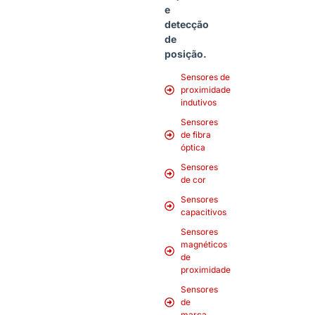
e
detecção
de
posição.
Sensores de
proximidade
indutivos
Sensores
de fibra
óptica
Sensores
de cor
Sensores
capacitivos
Sensores
magnéticos
de
proximidade
Sensores
de
marca