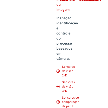
de
Imagem
Inspeção,
identificação
e
controle
do
processo
baseados
em
câmera.
Sensores
de visão
2-D
Sensores
de visão
3-D
Sensores de
comparação
de perfil