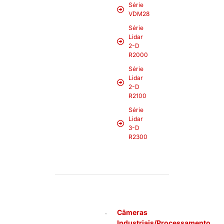
Série
VDM28
Série
Lidar
2-D
R2000
Série
Lidar
2-D
R2100
Série
Lidar
3-D
R2300
Câmeras
Industriais/Processamento