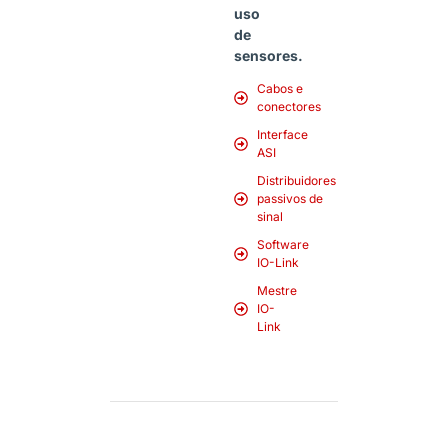
uso
de
sensores.
Cabos e
conectores
Interface
ASI
Distribuidores
passivos de
sinal
Software
IO-Link
Mestre
IO-
Link