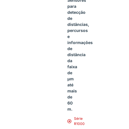
Sensores
para
detecção
de
distâncias,
percursos
e
informações
de
distância
da
faixa
de
µm
até
mais
de
60
m.
Série
R1000