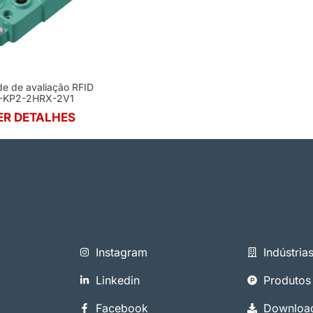
e de avaliação RFID
C-KP2-2HRX-2V1
ER DETALHES
Instagram
Indústria
Linkedin
Produtos
Facebook
Downloa