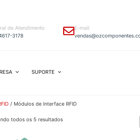
ral de Atendimento
E-mail
 4617-3178
vendas@ozcomponentes.c
RESA
SUPORTE
RFID
/ Módulos de Interface RFID
ndo todos os 5 resultados