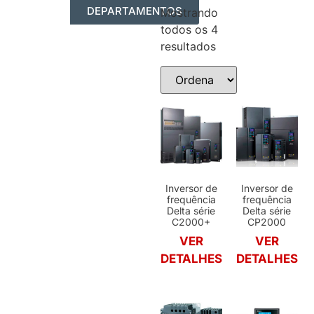
DEPARTAMENTOS
Mostrando
todos os 4
AUTOMAÇÃO INDUSTRIAL
RESUMO DOS PRODUTOS
resultados
Inversor de
Inversor de
frequência
frequência
Delta série
Delta série
C2000+
CP2000
VER
VER
DETALHES
DETALHES