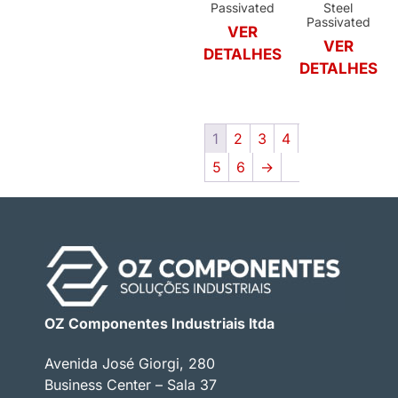
Passivated
Steel
Passivated
VER
VER
DETALHES
DETALHES
1
2
3
4
5
6
→
OZ Componentes Industriais ltda
Avenida José Giorgi, 280
Business Center – Sala 37