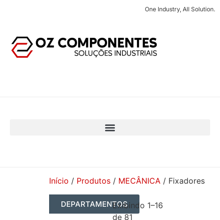
One Industry, All Solution.
Início
/
Produtos
/
MECÂNICA
/ Fixadores
DEPARTAMENTOS
Exibindo 1–16
de 81
AUTOMAÇÃO INDUSTRIAL
RESUMO DOS PRODUTOS