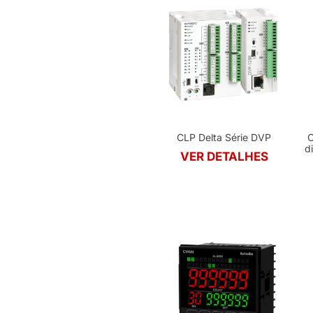
CLP Delta Série DVP
C
d
VER DETALHES