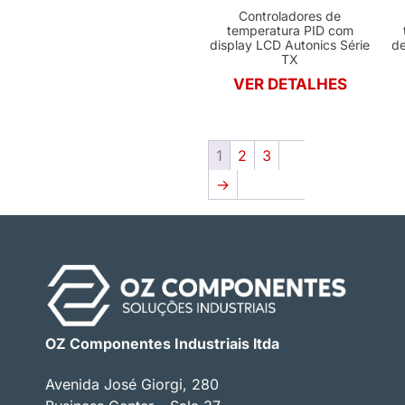
Controladores de
temperatura PID com
display LCD Autonics Série
de
TX
VER DETALHES
1
2
3
→
OZ Componentes Industriais ltda
Avenida José Giorgi, 280