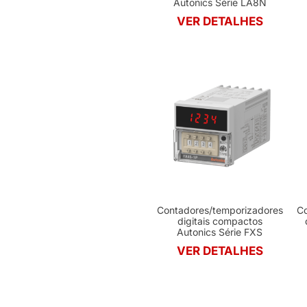
Autonics Série LA8N
VER DETALHES
Contadores/temporizadores
Co
digitais compactos
Autonics Série FXS
VER DETALHES