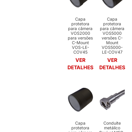
Capa
Capa
protetora
protetora
para câmera
para câmera
VOS2000
VOS5000
para versões
versões C-
C-Mount
Mount
VOS-LE-
VOS5000-
COV45
LE-COV47
VER
VER
DETALHES
DETALHES
Capa
Conduíte
protetora
metálico