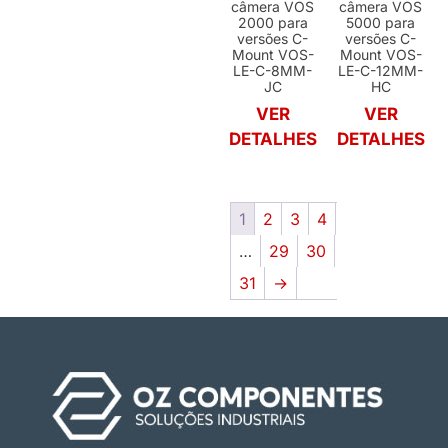
câmera VOS
câmera VOS
2000 para
5000 para
versões C-
versões C-
Mount VOS-
Mount VOS-
LE-C-8MM-
LE-C-12MM-
JC
HC
VER
VER
DETALHES
DETALHES
1
2
3
4
…
29
30
31
→