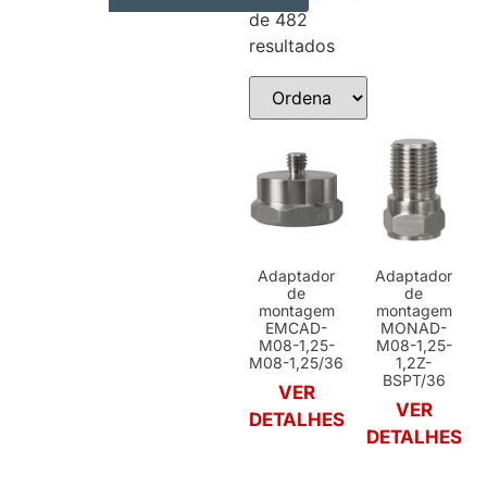
de 482
AUTOMAÇÃO INDUSTRIAL
RESUMO DOS PRODUTOS
resultados
Adaptador
Adaptador
de
de
montagem
montagem
EMCAD-
MONAD-
M08-1,25-
M08-1,25-
M08-1,25/36
1,2Z-
BSPT/36
VER
VER
DETALHES
DETALHES