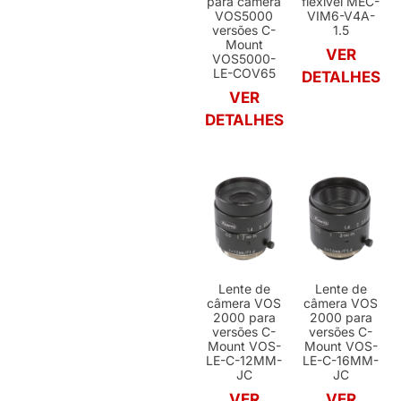
para câmera
flexível MEC-
VOS5000
VIM6-V4A-
versões C-
1.5
Mount
VER
VOS5000-
LE-COV65
DETALHES
VER
DETALHES
Lente de
Lente de
câmera VOS
câmera VOS
2000 para
2000 para
versões C-
versões C-
Mount VOS-
Mount VOS-
LE-C-12MM-
LE-C-16MM-
JC
JC
VER
VER