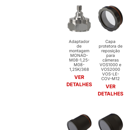
Adaptador
Capa
de
protetora de
montagem
reposição
MONAD-
para
M08-1,25-
câmeras
M08-
VOS1000 e
1,25K/368
VOS2000
VOS-LE-
VER
COV-M12
DETALHES
VER
DETALHES