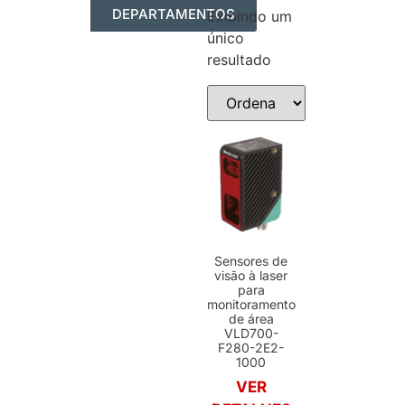
DEPARTAMENTOS
Exibindo um
único
AUTOMAÇÃO INDUSTRIAL
RESUMO DOS PRODUTOS
resultado
Sensores de
visão à laser
para
monitoramento
de área
VLD700-
F280-2E2-
1000
VER