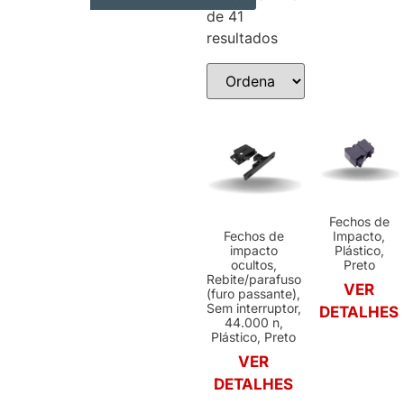
de 41
AUTOMAÇÃO INDUSTRIAL
RESUMO DOS PRODUTOS
resultados
Fechos de
Fechos de
Impacto,
impacto
Plástico,
ocultos,
Preto
Rebite/parafuso
VER
(furo passante),
Sem interruptor,
DETALHES
44.000 n,
Plástico, Preto
VER
DETALHES