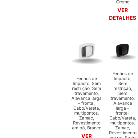
Cromo
VER
DETALHES
Fechos de
Fechos de
Impacto,
Impacto, Sem
Sem
restrição, Sem
restrição,
travamento,
Sem
Alavanca larga
travamento,
– frontal,
Alavanca
Cabo/Vareta,
larga –
multipontos,
frontal,
Zamac,
Cabo/Vareta,
Revestimento
multipontos,
em pó, Branco
Zamac,
Revestimento
VER
em pó, Preto