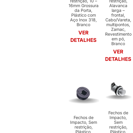
restrição, 10 –
restrição,
16mm Grossura
Alavanca
da Porta,
larga –
Plástico com
frontal,
Aço Inox 318,
Cabo/Vareta,
Branco
multipontos,
Zamac,
VER
Revestimento
em pó,
DETALHES
Branco
VER
DETALHES
Fechos de
Fechos de
Impacto,
Impacto, Sem
Sem
restrição,
restrição,
Plástico,
Plástico,