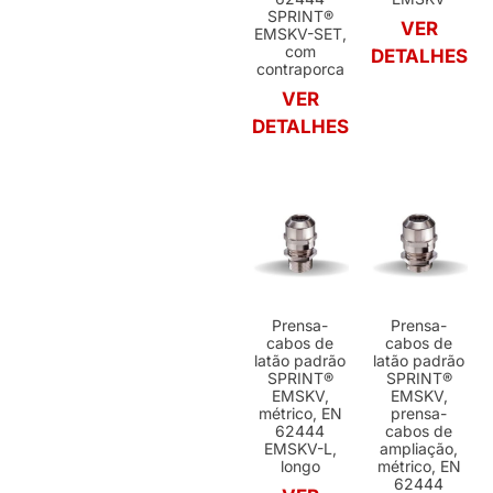
SPRINT®
VER
EMSKV-SET,
com
DETALHES
contraporca
VER
DETALHES
Prensa-
Prensa-
cabos de
cabos de
latão padrão
latão padrão
SPRINT®
SPRINT®
EMSKV,
EMSKV,
métrico, EN
prensa-
62444
cabos de
EMSKV-L,
ampliação,
longo
métrico, EN
62444