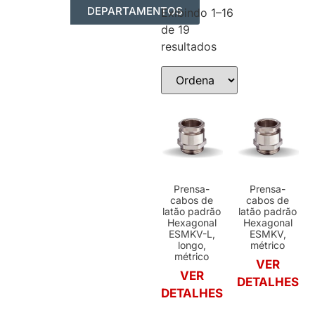
DEPARTAMENTOS
Exibindo 1–16
de 19
AUTOMAÇÃO INDUSTRIAL
RESUMO DOS PRODUTOS
resultados
Prensa-
Prensa-
cabos de
cabos de
latão padrão
latão padrão
Hexagonal
Hexagonal
ESMKV-L,
ESMKV,
longo,
métrico
métrico
VER
VER
DETALHES
DETALHES