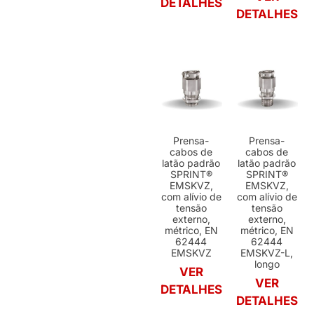
DETALHES
DETALHES
Prensa-
Prensa-
cabos de
cabos de
latão padrão
latão padrão
SPRINT®
SPRINT®
EMSKVZ,
EMSKVZ,
com alívio de
com alívio de
tensão
tensão
externo,
externo,
métrico, EN
métrico, EN
62444
62444
EMSKVZ
EMSKVZ-L,
longo
VER
VER
DETALHES
DETALHES