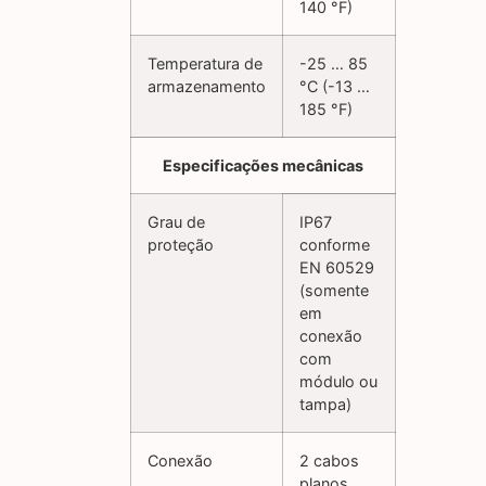
140 °F)
Temperatura de
-25 … 85
armazenamento
°C (-13 …
185 °F)
Especificações mecânicas
Grau de
IP67
proteção
conforme
EN 60529
(somente
em
conexão
com
módulo ou
tampa)
Conexão
2 cabos
planos