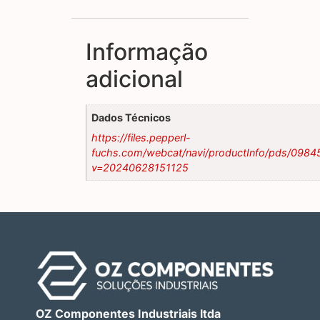
Informação
adicional
Dados Técnicos
https://files.pepperl-
fuchs.com/webcat/navi/productInfo/pds/0984
v=20240628151125
OZ Componentes Industriais ltda