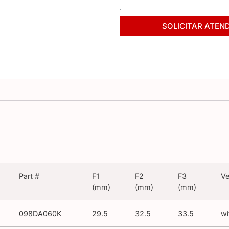
SOLICITAR ATEN
Part #
F1
F2
F3
Ve
(mm)
(mm)
(mm)
098DA060K
29.5
32.5
33.5
wi