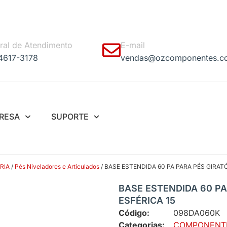
ral de Atendimento
E-mail
 4617-3178
vendas@ozcomponentes.c
RESA
SUPORTE
RIA
/
Pés Niveladores e Articulados
/ BASE ESTENDIDA 60 PA PARA PÉS GIRAT
BASE ESTENDIDA 60 PA
ESFÉRICA 15
Código:
098DA060K
Categorias:
COMPONENTE