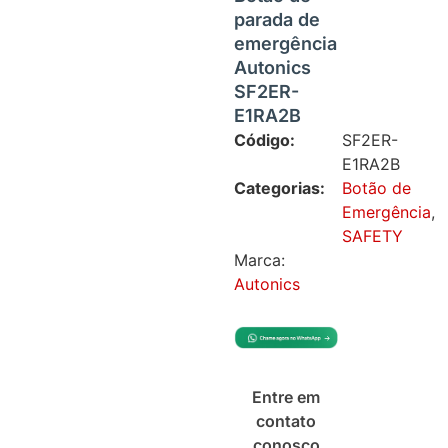
parada de
emergência
Autonics
SF2ER-
E1RA2B
Código:
SF2ER-
E1RA2B
Categorias:
Botão de
Emergência
,
SAFETY
Marca:
Autonics
Entre em
contato
conosco