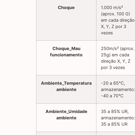
Choque
1.000 m/s²
(aprox. 100 G)
em cada direção
X, Y, Z por 3
vezes
Choque_Mau
250m/s² (aprox.
funcionamento
25g) em cada
direção X, Y, Z
por 3 vezes
Ambiente_Temperatura
-20 a 65℃,
ambiente
armazenamento:
-40 a 70℃
Ambiente_Umidade
35 a 85% UR,
ambiente
armazenamento:
35 a 85% UR