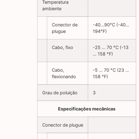
Temperatura
ambiente
Conector de
-40…90°C (-40…
plugue
194°F)
Cabo, fixo
-25 … 70 °C (-13
… 158 °F)
Cabo,
-5 … 70 °C (23 …
flexionando
158 °F)
Grau de poluição
3
Especificações mecânicas
Conector de plugue