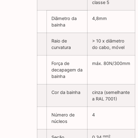
classe 5
Diâmetro da
4,8mm
bainha
Raio de
> 10 x diâmetro
curvatura
do cabo, móvel
Força de
máx. 80N/300mm
decapagem da
bainha
Cor da bainha
cinza (semelhante
a RAL 7001)
Número de
4
núcleos
mm2
Seção
0,34