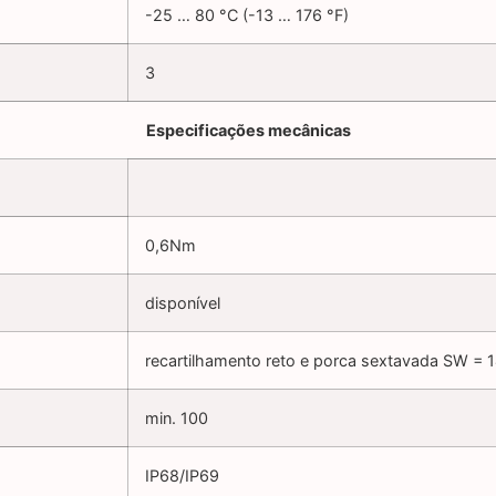
-25 … 80 °C (-13 … 176 °F)
3
Especificações mecânicas
0,6Nm
disponível
recartilhamento reto e porca sextavada SW =
min. 100
IP68/IP69