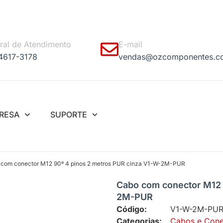
ral de Atendimento
E-mail
 4617-3178
vendas@ozcomponentes.c
RESA
SUPORTE
 com conector M12 90º 4 pinos 2 metros PUR cinza V1-W-2M-PUR
Cabo com conector M12 
2M-PUR
Código:
V1-W-2M-PU
Categorias:
Cabos e Cone