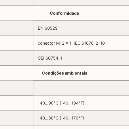
Conformidade
EN 60529
conector M12 x 1: IEC 61076-2-101
CEI 60754-1
Condições ambientais
-40…90°C (-40…194°F)
-40…80°C (-40…176°F)