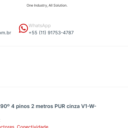
One Industry, All Solution.
WhatsApp
om.br
+55 (11) 91753-4787
90º 4 pinos 2 metros PUR cinza V1-W-
R
ctores
,
Conectividade