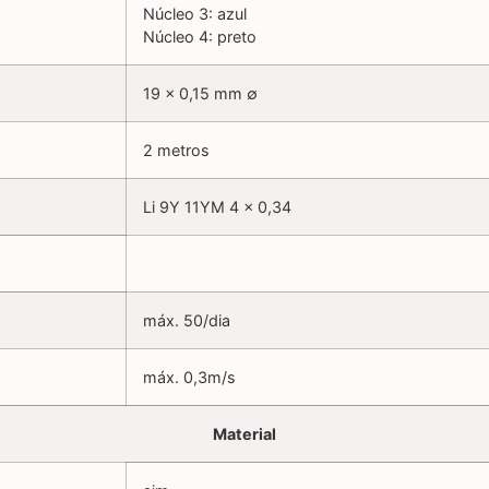
Núcleo 3: azul
Núcleo 4: preto
19 x 0,15 mm ∅
2 metros
Li 9Y 11YM 4 x 0,34
máx. 50/dia
máx. 0,3m/s
Material