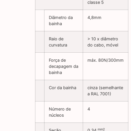
classe 5
Diâmetro da
4,8mm
bainha
Raio de
> 10 x diâmetro
curvatura
do cabo, móvel
Força de
máx. 80N/300mm
decapagem da
bainha
Cor da bainha
cinza (semelhante
a RAL 7001)
Número de
4
núcleos
mm2
Seção
0,34