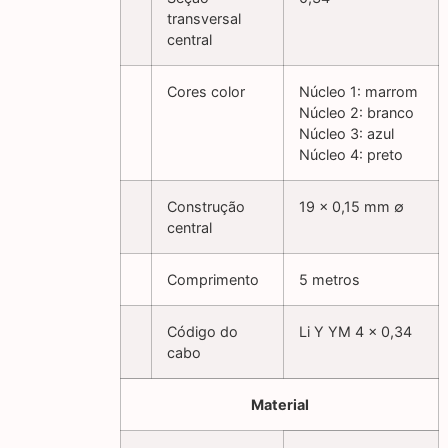
transversal
central
Cores color
Núcleo 1: marrom
Núcleo 2: branco
Núcleo 3: azul
Núcleo 4: preto
Construção
19 x 0,15 mm ∅
central
Comprimento
5 metros
Código do
Li Y YM 4 x 0,34
cabo
Material