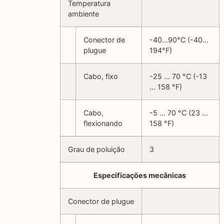
Temperatura
ambiente
Conector de
-40…90°C (-40…
plugue
194°F)
Cabo, fixo
-25 … 70 °C (-13
… 158 °F)
Cabo,
-5 … 70 °C (23 …
flexionando
158 °F)
Grau de poluição
3
Especificações mecânicas
Conector de plugue