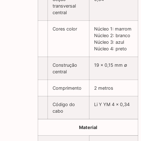
transversal
central
Cores color
Núcleo 1: marrom
Núcleo 2: branco
Núcleo 3: azul
Núcleo 4: preto
Construção
19 x 0,15 mm ∅
central
Comprimento
2 metros
Código do
Li Y YM 4 x 0,34
cabo
Material