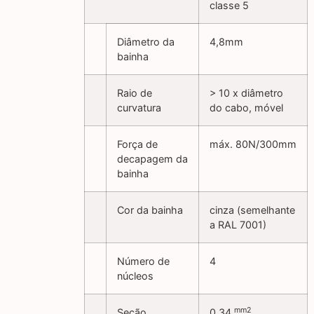
classe 5
Diâmetro da
4,8mm
bainha
Raio de
> 10 x diâmetro
curvatura
do cabo, móvel
Força de
máx. 80N/300mm
decapagem da
bainha
Cor da bainha
cinza (semelhante
a RAL 7001)
Número de
4
núcleos
mm2
Seção
0,34