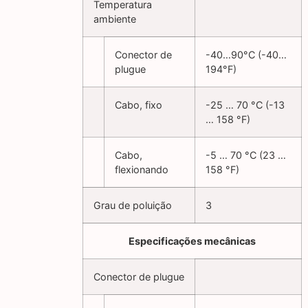
Temperatura
ambiente
Conector de
-40…90°C (-40…
plugue
194°F)
Cabo, fixo
-25 … 70 °C (-13
… 158 °F)
Cabo,
-5 … 70 °C (23 …
flexionando
158 °F)
Grau de poluição
3
Especificações mecânicas
Conector de plugue