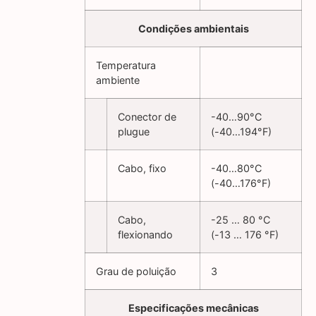
Condições ambientais
Temperatura
ambiente
Conector de
-40…90°C
plugue
(-40…194°F)
Cabo, fixo
-40…80°C
(-40…176°F)
Cabo,
-25 … 80 °C
flexionando
(-13 … 176 °F)
Grau de poluição
3
Especificações mecânicas