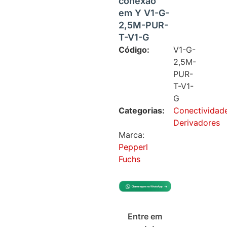
conexão
em Y V1-G-
2,5M-PUR-
T-V1-G
Código:
V1-G-
2,5M-
PUR-
T-V1-
G
Categorias:
Conectividad
Derivadores
Marca:
Pepperl
Fuchs
Entre em