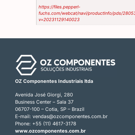
https://files.pepperl-
fuchs.com/webcat/navi/productInfo/pds/2805
v=20231129140023
OZ Componentes Industriais ltda
Avenida José Giorgi, 280
Business Center – Sala 37
06707-100 – Cotia, SP – Brazil
E-mail:
vendas@ozcomponentes.com.br
Phone: +55 (11) 4617-3178
www.ozcomponentes.com.br