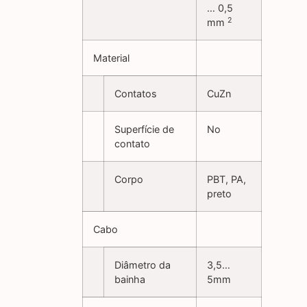
… 0,5
2
mm
Material
Contatos
CuZn
Superfície de
No
contato
Corpo
PBT, PA,
preto
Cabo
Diâmetro da
3,5…
bainha
5mm