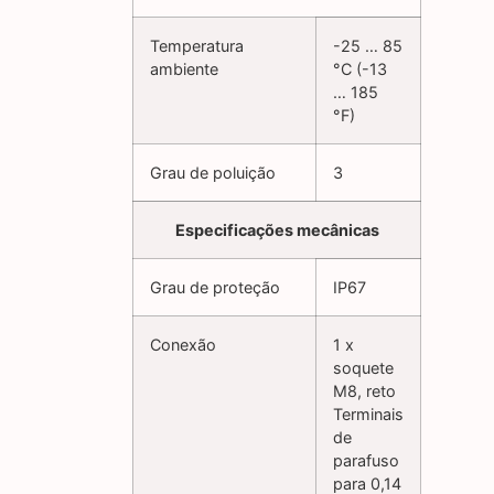
Temperatura
-25 … 85
ambiente
°C (-13
… 185
°F)
Grau de poluição
3
Especificações mecânicas
Grau de proteção
IP67
Conexão
1 x
soquete
M8, reto
Terminais
de
parafuso
para 0,14