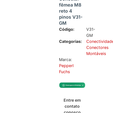
fêmea M8
reto 4
pinos V31-
GM
Código:
V31-
GM
Categorias:
Conectividad
Conectores
Montáveis
Marca:
Pepperl
Fuchs
Entre em
contato
conosco