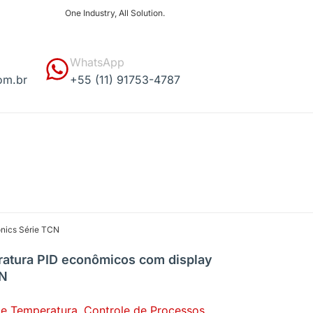
One Industry, All Solution.
WhatsApp
om.br
+55 (11) 91753-4787
onics Série TCN
ratura PID econômicos com display
CN
de Temperatura
,
Controle de Processos