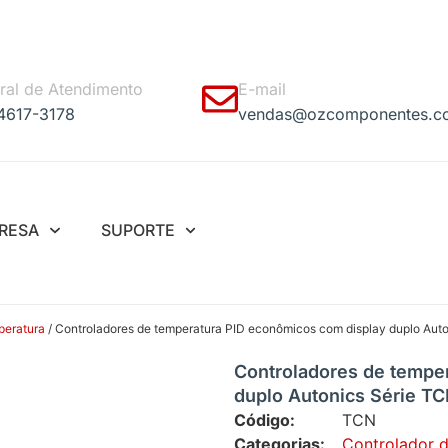
ral de Atendimento
E-mail
 4617-3178
vendas@ozcomponentes.c
RESA
SUPORTE
peratura
/ Controladores de temperatura PID econômicos com display duplo Aut
Controladores de tempe
duplo Autonics Série T
Código:
TCN
Categorias:
Controlador 