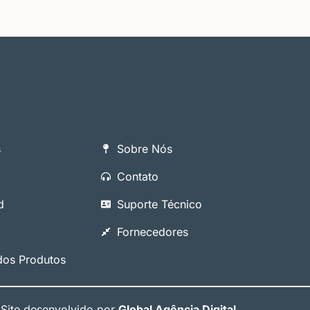
s
Sobre Nós
Contato
d
Suporte Técnico
Fornecedores
os Produtos
Site desenvolvido por
Global Agência Digital
.