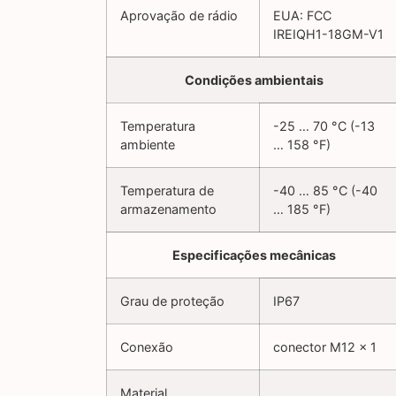
Aprovação de rádio
EUA: FCC
IREIQH1-18GM-V1
Condições ambientais
Temperatura
-25 … 70 °C (-13
ambiente
… 158 °F)
Temperatura de
-40 … 85 °C (-40
armazenamento
… 185 °F)
Especificações mecânicas
Grau de proteção
IP67
Conexão
conector M12 x 1
Material