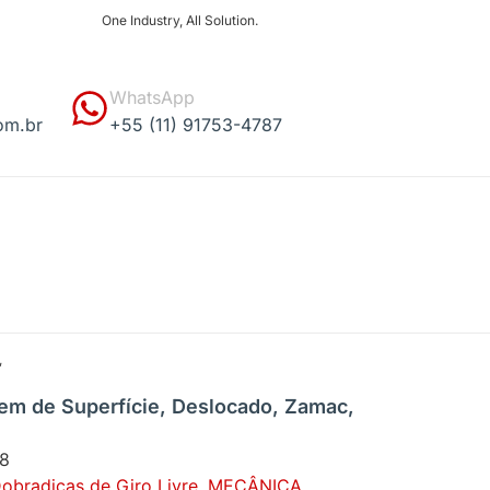
One Industry, All Solution.
WhatsApp
om.br
+55 (11) 91753-4787
,
m de Superfície, Deslocado, Zamac,
8
obradiças de Giro Livre
,
MECÂNICA