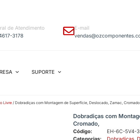
ral de Atendimento
E-mail
 4617-3178
vendas@ozcomponentes.c
RESA
SUPORTE
o Livre
/ Dobradiças com Montagem de Superfície, Deslocado, Zamac, Cromado
Dobradiças com Montage
Cromado,
Código:
EH-6C-5V4-3
Categorias:
Dobradiças
,
D