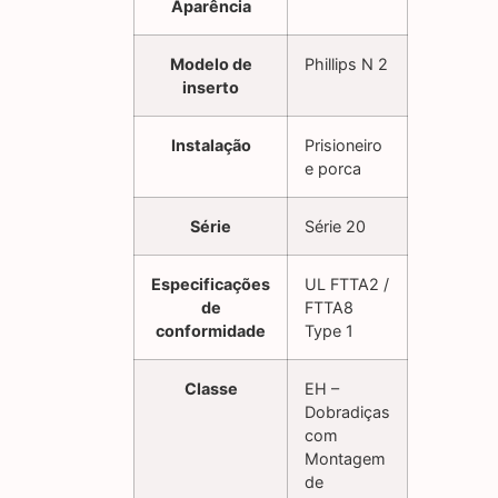
Aparência
Modelo de
Phillips N 2
inserto
Instalação
Prisioneiro
e porca
Série
Série 20
Especificações
UL FTTA2 /
de
FTTA8
conformidade
Type 1
Classe
EH –
Dobradiças
com
Montagem
de