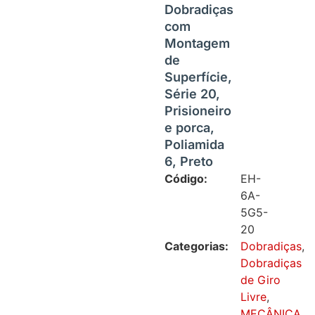
Dobradiças
com
Montagem
de
Superfície,
Série 20,
Prisioneiro
e porca,
Poliamida
6, Preto
Código:
EH-
6A-
5G5-
20
Categorias:
Dobradiças
,
Dobradiças
de Giro
Livre
,
MECÂNICA