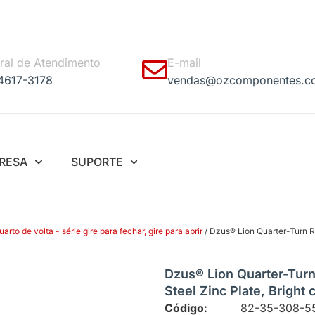
ral de Atendimento
E-mail
 4617-3178
vendas@ozcomponentes.c
RESA
SUPORTE
to de volta - série gire para fechar, gire para abrir
/ Dzus® Lion Quarter-Turn Re
Dzus® Lion Quarter-Turn
Steel Zinc Plate, Bright
Código:
82-35-308-5