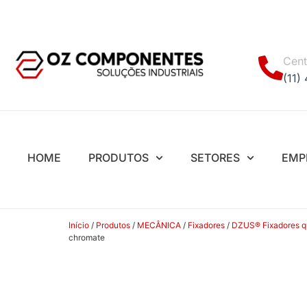
Cent
(11)
HOME
PRODUTOS
SETORES
EMP
Início
/
Produtos
/
MECÂNICA
/
Fixadores
/
DZUS® Fixadores quar
chromate