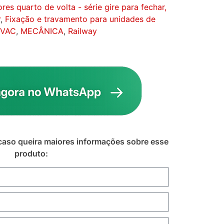
es quarto de volta - série gire para fechar,
r
,
Fixação e travamento para unidades de
HVAC
,
MECÂNICA
,
Railway
caso queira maiores informações sobre esse
produto: