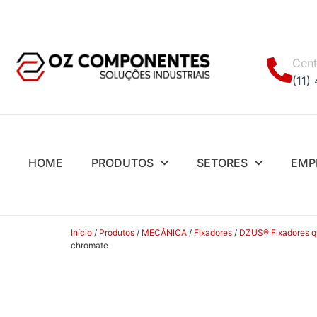
Cent
(11)
HOME
PRODUTOS
SETORES
EMP
Início
/
Produtos
/
MECÂNICA
/
Fixadores
/
DZUS® Fixadores quar
chromate