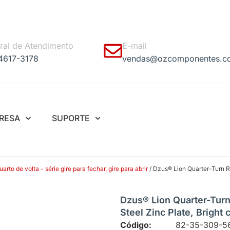
ral de Atendimento
E-mail
 4617-3178
vendas@ozcomponentes.c
RESA
SUPORTE
to de volta - série gire para fechar, gire para abrir
/ Dzus® Lion Quarter-Turn Re
Dzus® Lion Quarter-Turn
Steel Zinc Plate, Bright
Código:
82-35-309-5