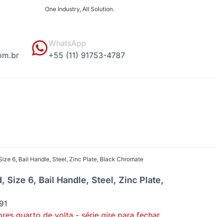
One Industry, All Solution.
WhatsApp
om.br
+55 (11) 91753-4787
ize 6, Bail Handle, Steel, Zinc Plate, Black Chromate
 Size 6, Bail Handle, Steel, Zinc Plate,
91
es quarto de volta - série gire para fechar,