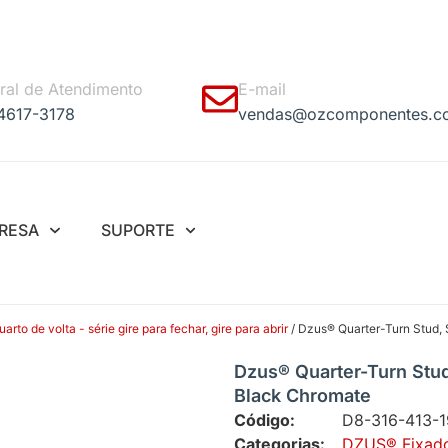
ral de Atendimento
E-mail
 4617-3178
vendas@ozcomponentes.c
RESA
SUPORTE
to de volta - série gire para fechar, gire para abrir
/ Dzus® Quarter-Turn Stud, S
Dzus® Quarter-Turn Stud,
Black Chromate
Código:
D8-316-413-1
Categorias:
DZUS® Fixador