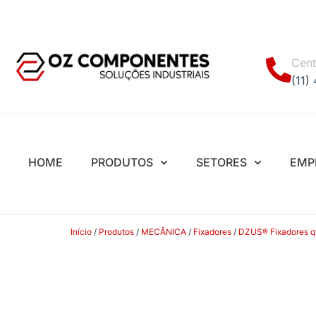
Cent
(11)
HOME
PRODUTOS
SETORES
EMP
Início
/
Produtos
/
MECÂNICA
/
Fixadores
/
DZUS® Fixadores quar