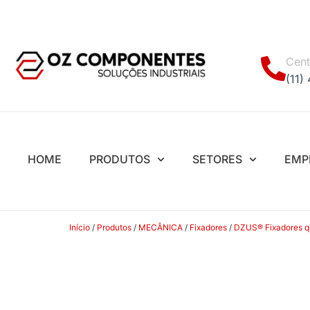
Cent
(11)
HOME
PRODUTOS
SETORES
EMP
Início
/
Produtos
/
MECÂNICA
/
Fixadores
/
DZUS® Fixadores qua