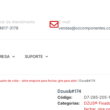
ral de Atendimento
E-mail
 4617-3178
vendas@ozcomponentes.c
RESA
SUPORTE
rto de volta - série empurre para fechar, gire para abrir
/ Dzus&#174
Dzus&#174
Código:
D7-285-205-
Categorias:
DZUS® Fixador
fechar, gire p