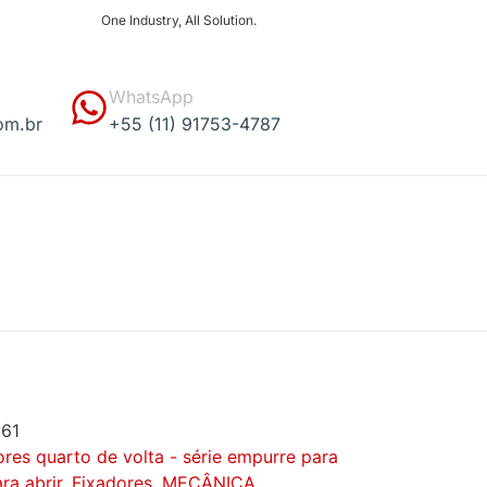
One Industry, All Solution.
WhatsApp
om.br
+55 (11) 91753-4787
161
es quarto de volta - série empurre para
ara abrir
,
Fixadores
,
MECÂNICA