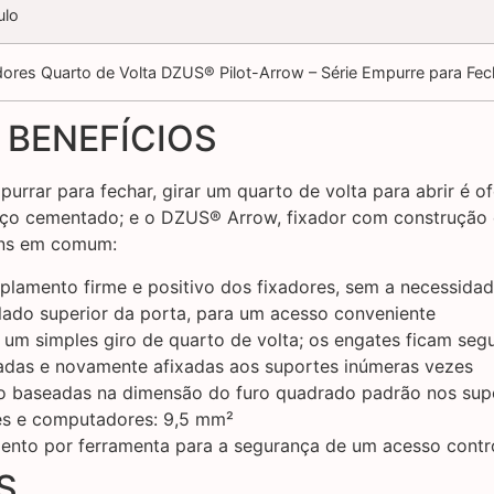
ulo
dores Quarto de Volta DZUS® Pilot-Arrow – Série Empurre para Fech
 BENEFÍCIOS
rar para fechar, girar um quarto de volta para abrir é of
ço cementado; e o DZUS® Arrow, fixador com construção e
ens em comum:
oplamento firme e positivo dos fixadores, sem a necessida
 lado superior da porta, para um acesso conveniente
um simples giro de quarto de volta; os engates ficam seg
adas e novamente afixadas aos suportes inúmeras vezes
 baseadas na dimensão do furo quadrado padrão nos supo
es e computadores: 9,5 mm²
ento por ferramenta para a segurança de um acesso contr
S