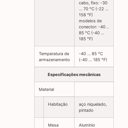
cabo, fixo: -30
… 70 °C (-22 …
158 °F)
modelos de
conector: -40 ..
85 °C (-40 …
185 °F)
Temperatura de
-40 … 85 °C
armazenamento
(-40 … 185 °F)
Especificações mecânicas
Material
Habitação
aço niquelado,
pintado
Mesa
Alumínio