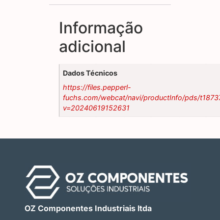
Informação
adicional
Dados Técnicos
https://files.pepperl-
fuchs.com/webcat/navi/productInfo/pds/t1873
v=20240619152631
OZ Componentes Industriais ltda