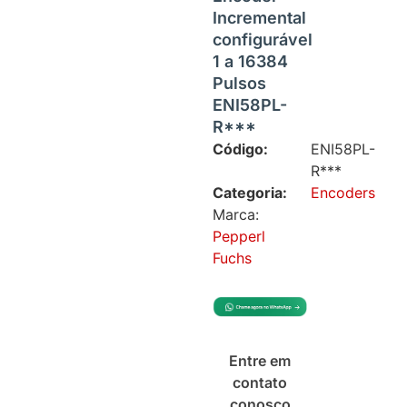
Incremental
configurável
1 a 16384
Pulsos
ENI58PL-
R***
Código:
ENI58PL-
R***
Categoria:
Encoders
Marca:
Pepperl
Fuchs
Entre em
contato
conosco