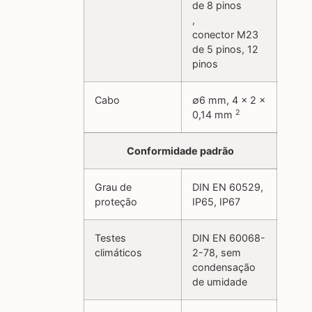
de 8 pinos
,
conector M23
de 5 pinos, 12
pinos
Cabo
∅6 mm, 4 x 2 x
2
0,14 mm
Conformidade padrão
Grau de
DIN EN 60529,
proteção
IP65, IP67
Testes
DIN EN 60068-
climáticos
2-78, sem
condensação
de umidade