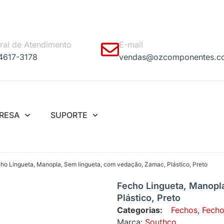
ral de Atendimento
E-mail
 4617-3178
vendas@ozcomponentes.c
RESA
SUPORTE
ho Lingueta, Manopla, Sem lingueta, com vedação, Zamac, Plástico, Preto
Fecho Lingueta, Manopl
Plástico, Preto
Categorias:
Fechos
,
Fecho
Marca:
Southco