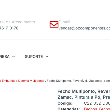
ral de Atendimento
E-mail
 4617-3178
vendas@ozcomponentes.c
RESA
SUPORTE
 Embutida e Sistema Multiponto
/ Fecho Multiponto, Reversível, Maçaneta, com
Fecho Multiponto, Reve
Zamac, Pintura a Pó, Pr
Código:
C22-032-D0
Categorias:
Fechos
,
Fecho