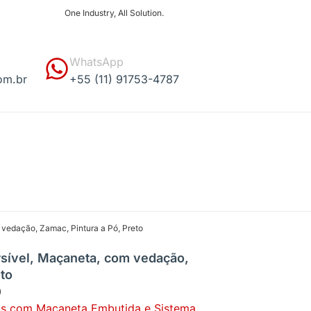
One Industry, All Solution.
WhatsApp
om.br
+55 (11) 91753-4787
 vedação, Zamac, Pintura a Pó, Preto
rsível, Maçaneta, com vedação,
eto
0
s com Maçaneta Embutida e Sistema