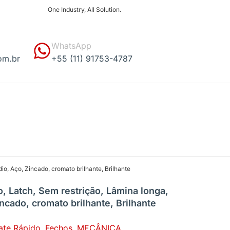
One Industry, All Solution.
WhatsApp
om.br
+55 (11) 91753-4787
o, Aço, Zincado, cromato brilhante, Brilhante
, Latch, Sem restrição, Lâmina longa,
cado, cromato brilhante, Brilhante
ate Rápido
,
Fechos
,
MECÂNICA