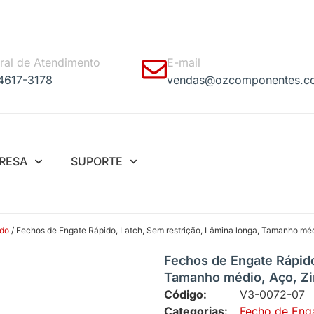
ral de Atendimento
E-mail
 4617-3178
vendas@ozcomponentes.c
RESA
SUPORTE
ido
/ Fechos de Engate Rápido, Latch, Sem restrição, Lâmina longa, Tamanho médi
Fechos de Engate Rápido
Tamanho médio, Aço, Zin
Código:
V3-0072-07
Categorias:
Fecho de Eng