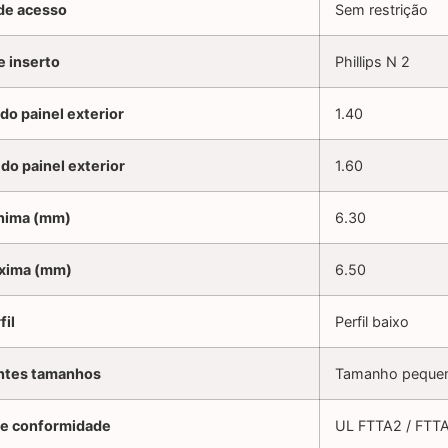
de acesso
Sem restrição
 inserto
Phillips N 2
o painel exterior
1.40
o painel exterior
1.60
ínima (mm)
6.30
áxima (mm)
6.50
fil
Perfil baixo
entes tamanhos
Tamanho peque
de conformidade
UL FTTA2 / FTTA