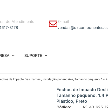
ral de Atendimento
E-mail
 4617-3178
vendas@ozcomponentes.c
RESA
SUPORTE
Fechos de Impacto Deslizantes , Instalação por encaixe, Tamanho pequeno, 1.4 P
Fechos de Impacto Desliz
Tamanho pequeno, 1.4 P
Plástico, Preto
Código:
A3-40-625-1