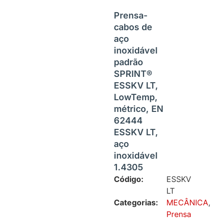
Prensa-
cabos de
aço
inoxidável
padrão
SPRINT®
ESSKV LT,
LowTemp,
métrico, EN
62444
ESSKV LT,
aço
inoxidável
1.4305
Código:
ESSKV
LT
Categorias:
MECÂNICA
,
Prensa