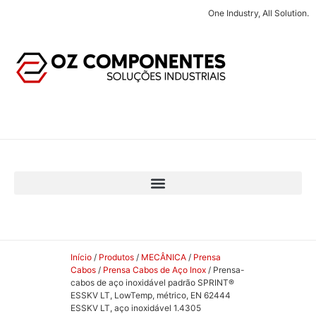
One Industry, All Solution.
Início
/
Produtos
/
MECÂNICA
/
Prensa
Cabos
/
Prensa Cabos de Aço Inox
/ Prensa-
cabos de aço inoxidável padrão SPRINT®
ESSKV LT, LowTemp, métrico, EN 62444
ESSKV LT, aço inoxidável 1.4305