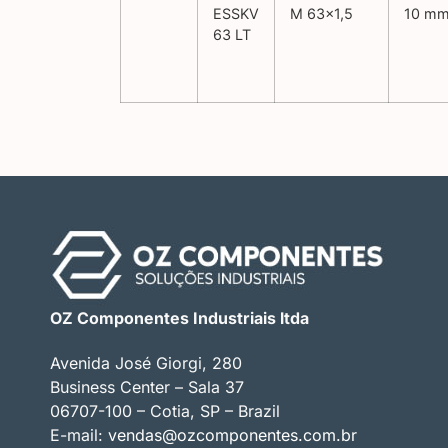
ESSKV
M 63×1,5
10 m
63 LT
OZ Componentes Industriais ltda
Avenida José Giorgi, 280
Business Center – Sala 37
06707-100 – Cotia, SP – Brazil
E-mail:
vendas@ozcomponentes.com.br