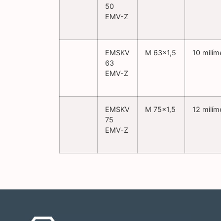
50
EMV-Z
EMSKV
M 63×1,5
10 milím
63
EMV-Z
EMSKV
M 75×1,5
12 milím
75
EMV-Z