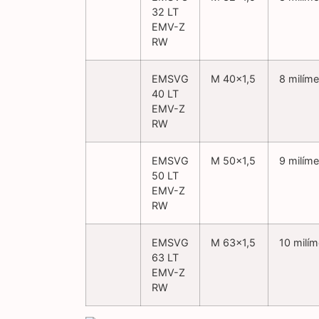
32 LT
EMV-Z
RW
EMSVG
M 40×1,5
8 milíme
40 LT
EMV-Z
RW
EMSVG
M 50×1,5
9 milíme
50 LT
EMV-Z
RW
EMSVG
M 63×1,5
10 milím
63 LT
EMV-Z
RW