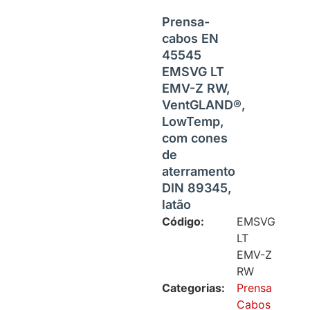
Prensa-
cabos EN
45545
EMSVG LT
EMV-Z RW,
VentGLAND®,
LowTemp,
com cones
de
aterramento
DIN 89345,
latão
Código:
EMSVG
LT
EMV-Z
RW
Categorias:
Prensa
Cabos