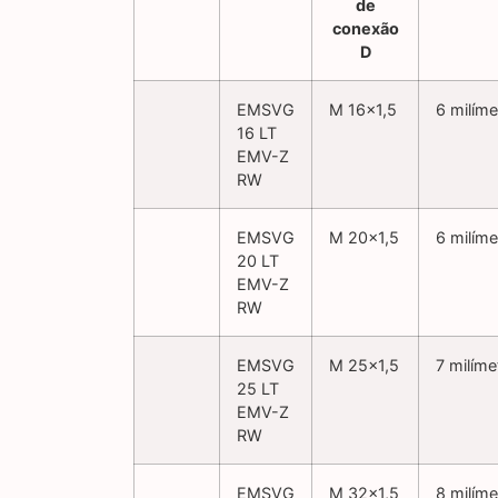
EMSVG
M 16×1,5
6 milíme
16 LT
EMV-Z
RW
EMSVG
M 20×1,5
6 milíme
20 LT
EMV-Z
RW
EMSVG
M 25×1,5
7 milíme
25 LT
EMV-Z
RW
EMSVG
M 32×1,5
8 milíme