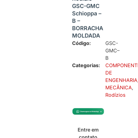
GSC-GMC
Schioppa –
B –
BORRACHA
MOLDADA
Código:
GSC-
GMC–
B
Categorias:
COMPONENT
DE
ENGENHARIA
MECÂNICA
,
Rodízios
Entre em
contato