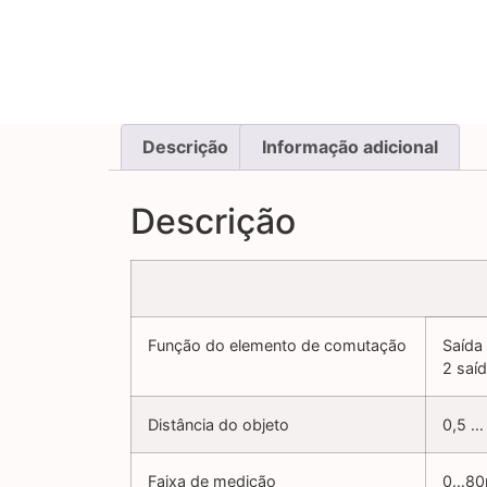
Descrição
Informação adicional
Descrição
Função do elemento de comutação
Saída
2 saí
Distância do objeto
0,5 …
Faixa de medição
0…8