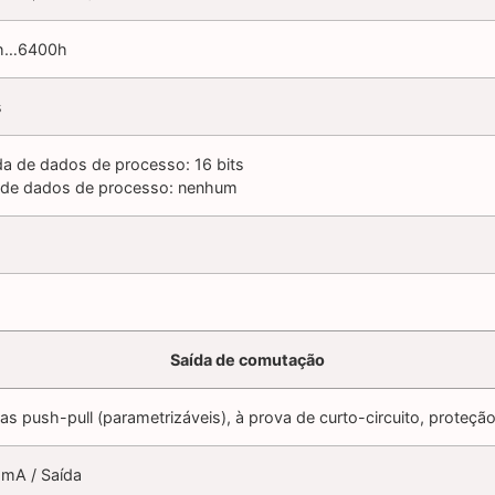
h…6400h
s
da de dados de processo: 16 bits
 de dados de processo: nenhum
Saída de comutação
as push-pull (parametrizáveis), à prova de curto-circuito, proteçã
 mA / Saída