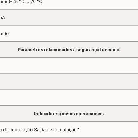
 mm (-25 °C … 70 °C)
 mA
erde
Parâmetros relacionados à segurança funcional
Indicadores/meios operacionais
o de comutação Saída de comutação 1