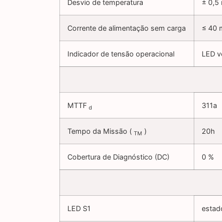
Desvio de temperatura
± 0,5
Corrente de alimentação sem carga
≤ 40
Indicador de tensão operacional
LED v
MTTF
311a
d
Tempo da Missão (
)
20h
TM
Cobertura de Diagnóstico (DC)
0 %
LED S1
estad