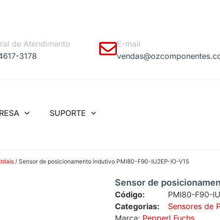
ral de Atendimento
E-mail
 4617-3178
vendas@ozcomponentes.c
RESA
SUPORTE
riais
/ Sensor de posicionamento indutivo PMI80-F90-IU2EP-IO-V15
Sensor de posicionamen
Código:
PMI80-F90-IU
Categorias:
Sensores de 
Marca:
Pepperl Fuchs