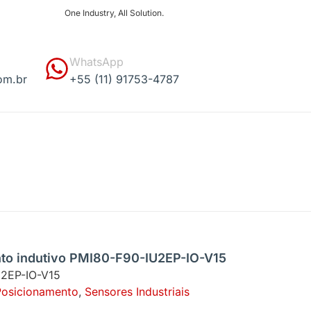
One Industry, All Solution.
WhatsApp
om.br
+55 (11) 91753-4787
to indutivo PMI80-F90-IU2EP-IO-V15
2EP-IO-V15
Posicionamento
,
Sensores Industriais