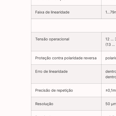
Faixa de linearidade
1…79
Tensão operacional
12 … 
(13 …
Proteção contra polaridade reversa
polar
Erro de linearidade
dentr
dentro
Precisão de repetição
±0,1
Resolução
50 µ