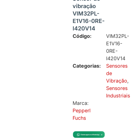
vibração
VIM32PL-
E1V16-0RE-
I420V14
Código:
VIM32PL-
E1V16-
0RE-
I420V14
Categorias:
Sensores
de
Vibração
,
Sensores
Industriais
Marca:
Pepperl
Fuchs