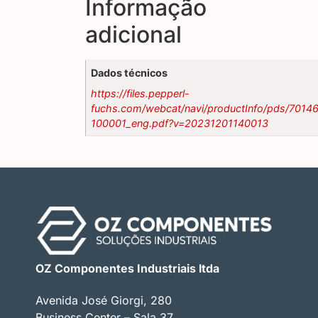
Informação
adicional
Dados técnicos
https://files.pepperl-
fuchs.com/webcat/navi/productInfo/pds/7014
100001_eng.pdf?v=20231201140013
OZ Componentes Industriais ltda
Avenida José Giorgi, 280
Business Center – Sala 37