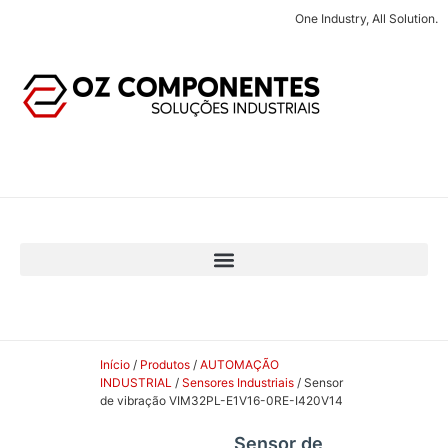
One Industry, All Solution.
Início
/
Produtos
/
AUTOMAÇÃO
INDUSTRIAL
/
Sensores Industriais
/ Sensor
de vibração VIM32PL-E1V16-0RE-I420V14
Sensor de