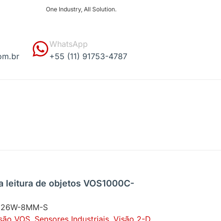
One Industry, All Solution.
WhatsApp
om.br
+55 (11) 91753-4787
a leitura de objetos VOS1000C-
226W-8MM-S
são VOS
,
Sensores Industriais
,
Visão 2-D
,