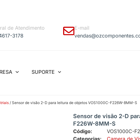
ral de Atendimento
E-mail
 4617-3178
vendas@ozcomponentes.c
RESA
SUPORTE
riais
/ Sensor de visão 2-D para leitura de objetos VOS1000C-F226W-8MM-S
Sensor de visão 2-D par
F226W-8MM-S
Código:
VOS1000C-F
Categorias:
Camera de Vi