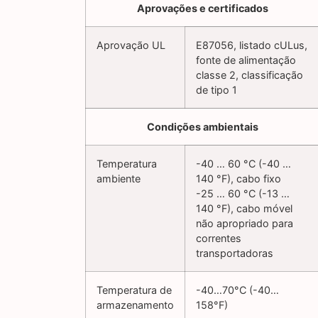
Aprovações e certificados
Aprovação UL
E87056, listado cULus,
fonte de alimentação
classe 2, classificação
de tipo 1
Condições ambientais
Temperatura
-40 … 60 °C (-40 …
ambiente
140 °F), cabo fixo
-25 … 60 °C (-13 …
140 °F), cabo móvel
não apropriado para
correntes
transportadoras
Temperatura de
-40…70°C (-40…
armazenamento
158°F)