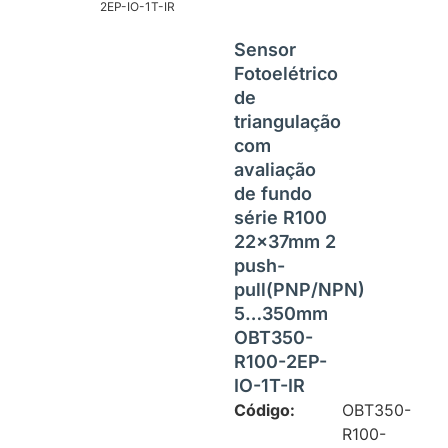
2EP-IO-1T-IR
Sensor
Fotoelétrico
de
triangulação
com
avaliação
de fundo
série R100
22x37mm 2
push-
pull(PNP/NPN)
5…350mm
OBT350-
R100-2EP-
IO-1T-IR
Código:
OBT350-
R100-