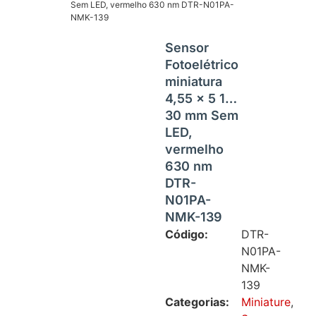
Sem LED, vermelho 630 nm DTR-N01PA-
NMK-139
Sensor
Fotoelétrico
miniatura
4,55 x 5 1…
30 mm Sem
LED,
vermelho
630 nm
DTR-
N01PA-
NMK-139
Código:
DTR-
N01PA-
NMK-
139
Categorias:
Miniature
,