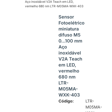
Aço inoxidável V2A Teach em LED,
vermelho 680 nm LTR-M05MA-WXK-403
Sensor
Fotoelétrico
miniatura
difuso M5
0…100 mm
Aço
inoxidável
V2A Teach
em LED,
vermelho
680 nm
LTR-
M05MA-
WXK-403
Código:
LTR-
M05MA-