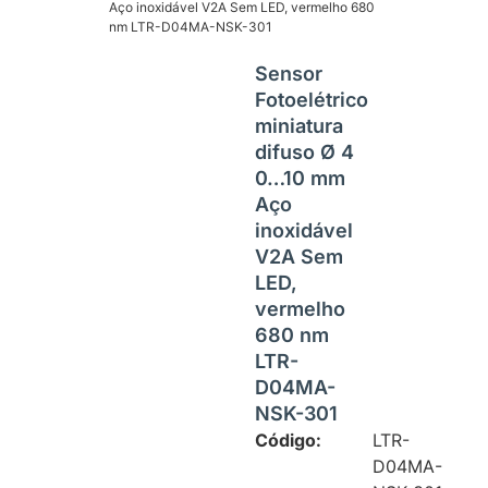
Aço inoxidável V2A Sem LED, vermelho 680
nm LTR-D04MA-NSK-301
Sensor
Fotoelétrico
miniatura
difuso Ø 4
0…10 mm
Aço
inoxidável
V2A Sem
LED,
vermelho
680 nm
LTR-
D04MA-
NSK-301
Código:
LTR-
D04MA-