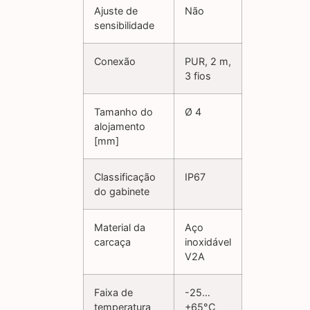
Ajuste de
Não
sensibilidade
Conexão
PUR, 2 m,
3 fios
Tamanho do
Ø 4
alojamento
[mm]
Classificação
IP67
do gabinete
Material da
Aço
carcaça
inoxidável
V2A
Faixa de
-25…
temperatura
+65°C