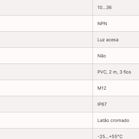
10…36
NPN
Luz acesa
Não
PVC, 2 m, 3 fios
M12
IP67
Latão cromado
-25…+55°C