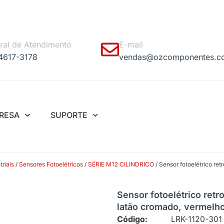
ral de Atendimento
E-mail
 4617-3178
vendas@ozcomponentes.c
RESA
SUPORTE
riais
/
Sensores Fotoelétricos
/
SÉRIE M12 CILINDRICO
/ Sensor fotoelétrico re
Sensor fotoelétrico ret
latão cromado, vermelh
Código:
LRK-1120-301