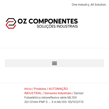
One Industry, All Solution.
Início
/
Produtos
/
AUTOMAÇÃO
INDUSTRIAL
/
Sensores Industriais
/ Sensor
Fotoelétrico retroreflexivo série ML100
20x31mm PNP 0 … 5 m ML100-55/103/115