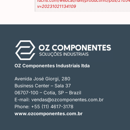
fuchs.com/webcat/navi/productInfo/pds/2105
v=20231021134109
OZ Componentes Industriais ltda
Avenida José Giorgi, 280
Business Center – Sala 37
06707-100 – Cotia, SP – Brazil
E-mail:
vendas@ozcomponentes.com.br
Phone: +55 (11) 4617-3178
www.ozcomponentes.com.br