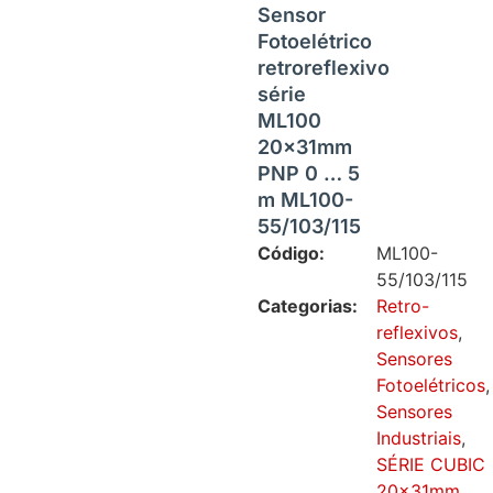
Sensor
Fotoelétrico
retroreflexivo
série
ML100
20x31mm
PNP 0 … 5
m ML100-
55/103/115
Código:
ML100-
55/103/115
Categorias:
Retro-
reflexivos
,
Sensores
Fotoelétricos
,
Sensores
Industriais
,
SÉRIE CUBIC
20x31mm