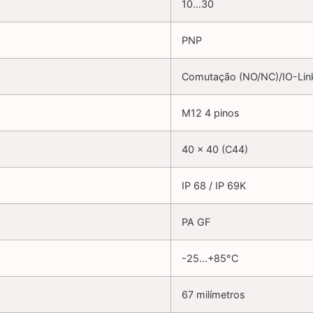
10…30
PNP
Comutação (NO/NC)/IO-Lin
M12 4 pinos
40 x 40 (C44)
IP 68 / IP 69K
PA GF
-25…+85°C
67 milímetros