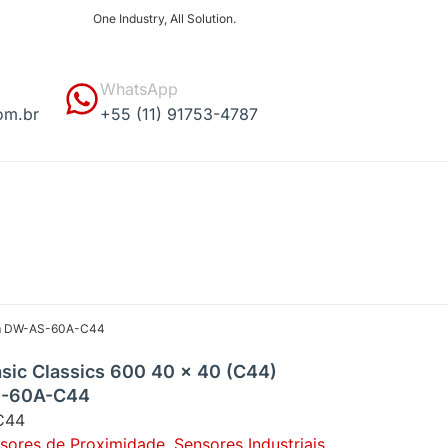
One Industry, All Solution.
WhatsApp
om.br
+55 (11) 91753-4787
5 mm DW-AS-60A-C44
asic Classics 600 40 x 40 (C44)
S-60A-C44
C44
sores de Proximidade
,
Sensores Industriais
,