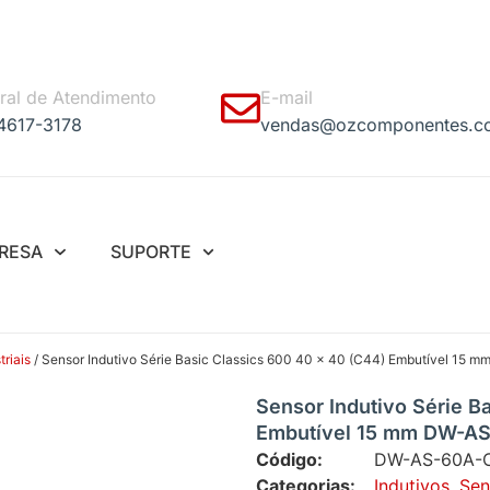
ral de Atendimento
E-mail
 4617-3178
vendas@ozcomponentes.c
RESA
SUPORTE
riais
/ Sensor Indutivo Série Basic Classics 600 40 x 40 (C44) Embutível 1
Sensor Indutivo Série B
Embutível 15 mm DW-A
Código:
DW-AS-60A-
Categorias:
Indutivos
,
Sen