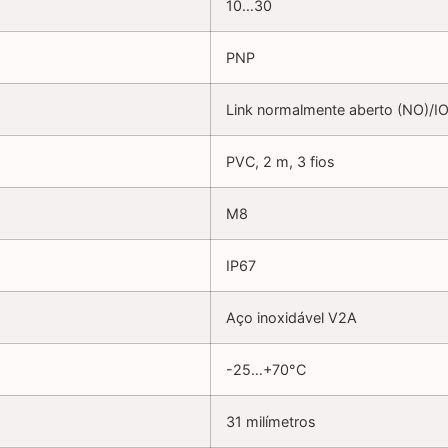
10…30
PNP
Link normalmente aberto (NO)/I
PVC, 2 m, 3 fios
M8
IP67
Aço inoxidável V2A
-25…+70°C
31 milímetros