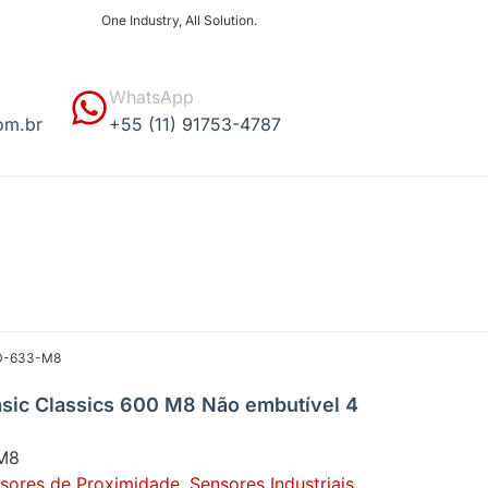
One Industry, All Solution.
WhatsApp
om.br
+55 (11) 91753-4787
-AD-633-M8
asic Classics 600 M8 Não embutível 4
M8
sores de Proximidade
,
Sensores Industriais
,