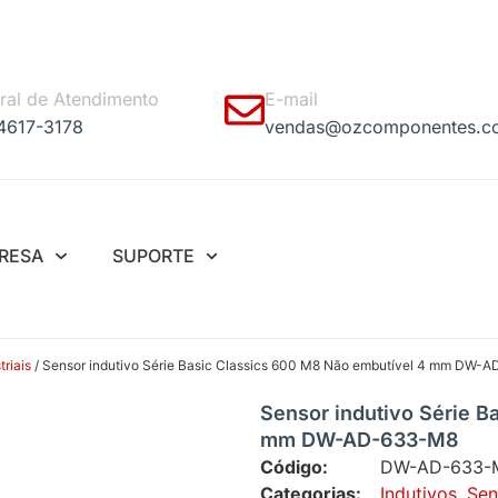
ral de Atendimento
E-mail
 4617-3178
vendas@ozcomponentes.c
RESA
SUPORTE
riais
/ Sensor indutivo Série Basic Classics 600 M8 Não embutível 4 mm DW
Sensor indutivo Série B
mm DW-AD-633-M8
Código:
DW-AD-633-
Categorias:
Indutivos
,
Sen