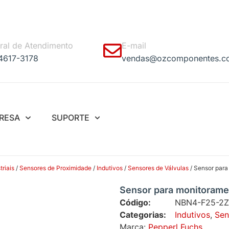
ral de Atendimento
E-mail
 4617-3178
vendas@ozcomponentes.c
RESA
SUPORTE
riais
/
Sensores de Proximidade
/
Indutivos
/
Sensores de Válvulas
/ Sensor par
Sensor para monitorame
Código:
NBN4-F25-2Z
Categorias:
Indutivos
,
Sen
Marca:
Pepperl Fuchs