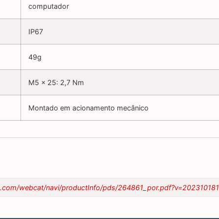
computador
IP67
49g
M5 x 25: 2,7 Nm
Montado em acionamento mecânico
chs.com/webcat/navi/productInfo/pds/264861_por.pdf?v=2023101