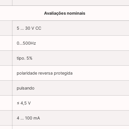
Avaliações nominais
5 … 30 V CC
0…500Hz
tipo. 5%
polaridade reversa protegida
pulsando
≤ 4,5 V
4 … 100 mA