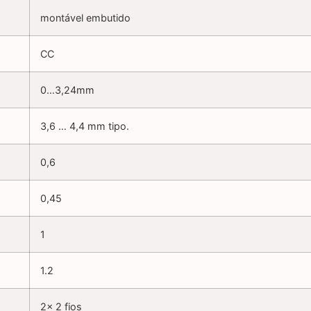
montável embutido
CC
0…3,24mm
3,6 … 4,4 mm tipo.
0,6
0,45
1
1.2
2x 2 fios